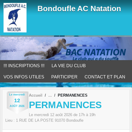
Panneau de gestion des cookies
Bondoufle AC Natation
!!! INSCRIPTIONS !!!
LA VIE DU CLUB
VOS INFOS UTILES
PARTICIPER
CONTACT ET PLAN
Le
mercredi
Accueil
PERMANENCES
12
PERMANENCES
AOÛT
2026
Le
mercredi
12
août
2026
de 17h à 19h
Lieu :
1 RUE DE LA POSTE
91070
Bondoufle