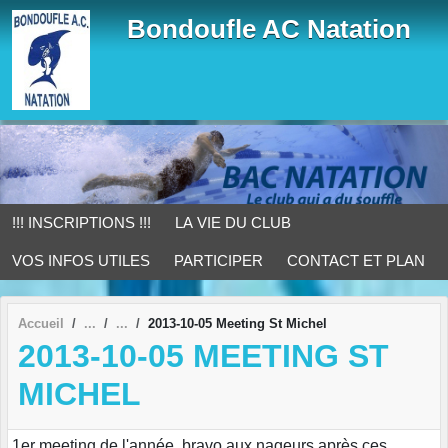
Panneau de gestion des cookies
Bondoufle AC Natation
!!! INSCRIPTIONS !!!
LA VIE DU CLUB
VOS INFOS UTILES
PARTICIPER
CONTACT ET PLAN
Accueil
2013-10-05 Meeting St Michel
2013-10-05 MEETING ST
MICHEL
1er meeting de l'année, bravo aux nageurs après ces