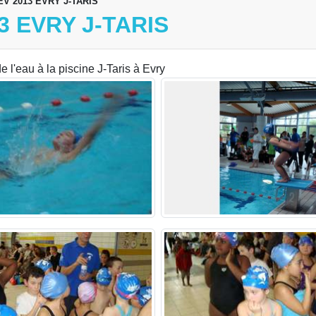
V 2013 EVRY J-TARIS
3 EVRY J-TARIS
 l'eau à la piscine J-Taris à Evry